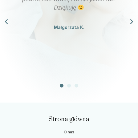
polecam! Pani Alicja jest świetna w tych
masażach i przy tym bardzo
sympatyczna. Aż chce się wracać
Salon bardzo czysty i przytulny.
Ciekawa jest też oferta warsztatów np.
jogi twarzy, na które chętnie się wybiorę.
Justyna Z.
Strona główna
O nas