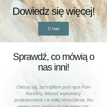
Dowiedz się więcej!
O nas
Sprawdź, co mówią o
nas inni!
To moja druga wizyta w tym Salonie i
masaż pleców oraz głowy w celu
radzenia sobie z napadami migren i
jestem bardzo zadowolona. Bardzo